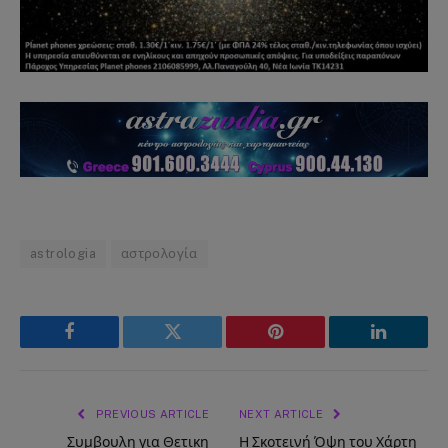
astrologia
αστρολογία
Facebook
Twitter
Pinterest
LinkedIn
PREVIOUS ARTICLE
NEXT ARTICLE
Συμβουλη για Θετικη
Η Σκοτεινή Όψη του Χάρτη