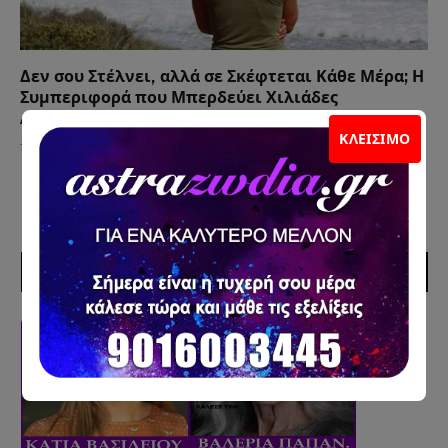
Δεν σου Στέλνει, αλλά σε Σκέφτεται Κάθε Μέρα; Η
Συμπεριφορά που Μπερδεύει Χιλιάδες
Ανθρώπους
ΚΛΕΊΣΙΜΟ
12 Ιουλίου 2026
ΣΥΝΕΡΓΑΤΕΣ