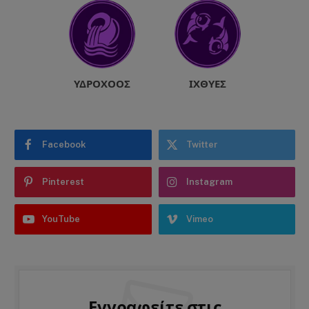
ΥΔΡΟΧΌΟΣ
ΙΧΘΎΕΣ
Facebook
Twitter
Pinterest
Instagram
YouTube
Vimeo
Εγγραφείτε στις