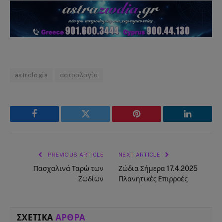
astrologia
αστρολογία
Facebook
Twitter
Pinterest
LinkedIn
PREVIOUS ARTICLE
NEXT ARTICLE
Πασχαλινά Ταρώ των
Ζώδια Σήμερα 17.4.2025
Ζωδίων
Πλανητικές Επιρροές
ΣΧΕΤΙΚΑ
ΑΡΘΡΑ