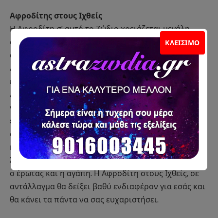
Αφροδίτης στους Ιχθείς
Η Αφροδίτη σ’ αυτό το Ζώδιο χρειάζεται μεγάλη
συναισθηματική υποστήριξη και είναι ικανό το
ΚΛΕΊΣΙΜΟ
άτομο να αρρωστήσει εάν δεν του την προσφέρεται.
Αυτό μπορεί να ταράξει τα πια αυταρχικά ή τα πιο
επιφυλακτικά άτομα όμως η λύση είναι πολύ απλή.
Απλά πείτε του «σ’ αγαπώ» ξανά και ξανά. Συνηθίστε
να του εκφράζετε με λίγες λέξεις την αγάπη σας
ευθύς μόλις ξυπνάτε ή όταν φεύγετε για τη δουλειά
σας. Ενισχύστε τα λόγια σας με αγγίγματα, αγκαλιές
και φιλιά. Όλα είναι απαραίτητα και καθόλου χαζά.
Άλλωστε αυτό που σας έφερε κοντά στην αρχή ήταν
ο έρωτας και η αγάπη. Η Αφροδίτη στους Ιχθείς, σε
αντάλλαγμα θα δείξει βαθύ ενδιαφέρον για εσάς και
θα κάνει τα πάντα να σας ευχαριστήσει.