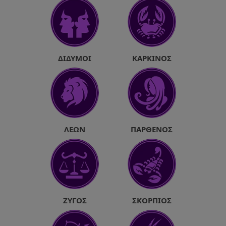
ΔΊΔΥΜΟΙ
ΚΑΡΚΊΝΟΣ
ΛΈΩΝ
ΠΑΡΘΈΝΟΣ
ΖΥΓΌΣ
ΣΚΟΡΠΙΌΣ