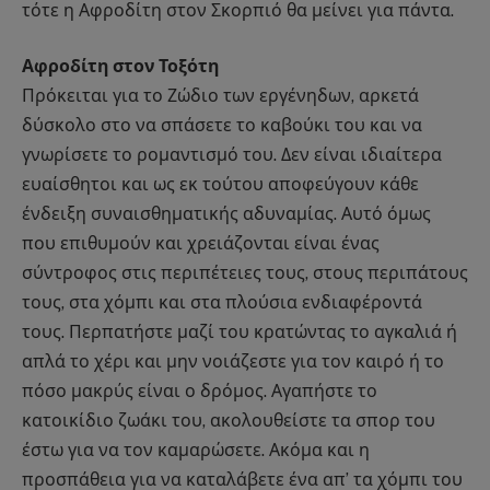
τότε η Αφροδίτη στον Σκορπιό θα μείνει για πάντα.
Αφροδίτη στον Τοξότη
Πρόκειται για το Ζώδιο των εργένηδων, αρκετά
δύσκολο στο να σπάσετε το καβούκι του και να
γνωρίσετε το ρομαντισμό του. Δεν είναι ιδιαίτερα
ευαίσθητοι και ως εκ τούτου αποφεύγουν κάθε
ένδειξη συναισθηματικής αδυναμίας. Αυτό όμως
που επιθυμούν και χρειάζονται είναι ένας
σύντροφος στις περιπέτειες τους, στους περιπάτους
τους, στα χόμπι και στα πλούσια ενδιαφέροντά
τους. Περπατήστε μαζί του κρατώντας το αγκαλιά ή
απλά το χέρι και μην νοιάζεστε για τον καιρό ή το
πόσο μακρύς είναι ο δρόμος. Αγαπήστε το
κατοικίδιο ζωάκι του, ακολουθείστε τα σπορ του
έστω για να τον καμαρώσετε. Ακόμα και η
προσπάθεια για να καταλάβετε ένα απ’ τα χόμπι του