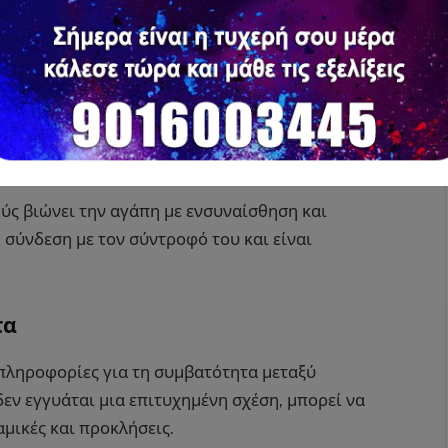
γόκερως ценит τη σταθερότητα και τη δέσμευση
σίωση, υποστήριξη και πρακτική βοήθεια.
ροχόος ценит την πνευματική σύνδεση και την
ροφο που να σέβεται την ατομικότητά του και να
ύς βιώνει την αγάπη με ενσυναίσθηση και
 σύνδεση με τον σύντροφό του και είναι
τα
πληροφορίες για τη συμβατότητα μεταξύ
εν εγγυάται μια επιτυχημένη σχέση, μπορεί να
μικές και προκλήσεις.