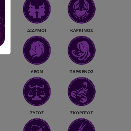
ΔΊΔΥΜΟΙ
ΚΑΡΚΊΝΟΣ
ΛΈΩΝ
ΠΑΡΘΈΝΟΣ
ΖΥΓΌΣ
ΣΚΟΡΠΙΌΣ