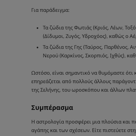
Για παράδειγμα:
Τα ζώδια της Φωτιάς (Κριός, Λέων, Τοξ
(Δίδυμοι, Ζυγός, Υδροχόος), καθώς ο Α
Τα ζώδια της Γης (Ταύρος, Παρθένος, Α
Νερού (Καρκίνος, Σκορπιός, Ιχθύς), καθ
Ωστόσο, είναι σημαντικό να θυμόμαστε ότι 
επηρεάζεται από πολλούς άλλους παράγοντε
της Σελήνης, του ωροσκόπου και άλλων πλα
Συμπέρασμα
Η αστρολογία προσφέρει μια πλούσια και π
αγάπης και των σχέσεων. Είτε πιστεύετε στη