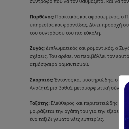
σύντροφο που να τον θαυμάζεται και να τον
Παρθένος:
Πρακτικός και αφοσιωμένος, ο Π
υπηρεσίας και φροντίδας. Δίνει προσοχή στ
του συντρόφου του πιο εύκολη.
Ζυγός:
Διπλωματικός και ρομαντικός, ο Ζυγό
σχέσεις. Του αρέσει να περιβάλλει τον εαυτ
ατμόσφαιρα ρομαντισμού.
Σκορπιός:
Έντονος και μυστηριώδης, ο Σκορ
Αναζητά μια βαθιά, μεταμορφωτική σύνδεση
Τοξότης:
Ελεύθερος και περιπετειώδης, ο Τ
μοιράζεται την αγάπη του για την εξερεύνησ
ένα ταξίδι γεμάτο νέες εμπειρίες.