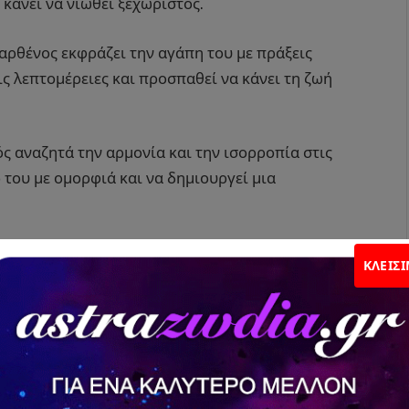
 κάνει να νιώθει ξεχωριστός.
αρθένος εκφράζει την αγάπη του με πράξεις
ις λεπτομέρειες και προσπαθεί να κάνει τη ζωή
ς αναζητά την αρμονία και την ισορροπία στις
ό του με ομορφιά και να δημιουργεί μια
πιός βιώνει την αγάπη με πάθος και βάθος.
ΚΛΕΊΣ
 με τον σύντροφό του.
οξότης αναζητά έναν σύντροφο που να
η και την περιπέτεια. Η αγάπη για αυτόν είναι