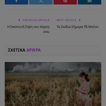
Facebook
Twitter
Pinterest
LinkedIn
PREVIOUS ARTICLE
NEXT ARTICLE
Η Σκοτεινή Όψη του Χάρτη
Τα Ζώδια Σήμερα 15 Μαΐου
σου
ΣΧΕΤΙΚΑ
ΑΡΘΡΑ