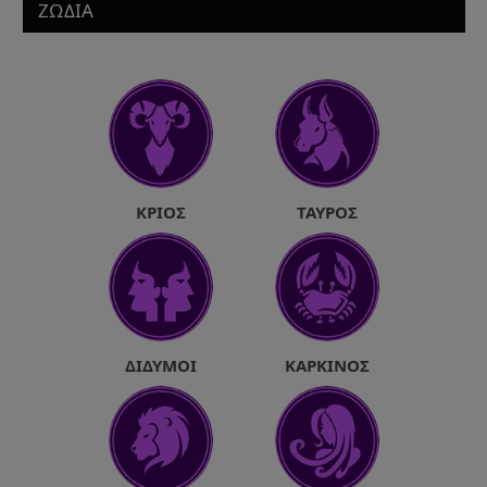
ΖΩΔΙΑ
ΚΡΙΌΣ
ΤΑΎΡΟΣ
ΔΊΔΥΜΟΙ
ΚΑΡΚΊΝΟΣ