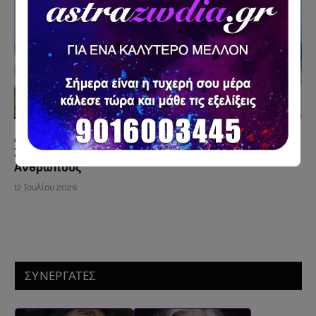
Δεν σου Στέλνει, αλλά σε Σκέφτεται Κάθε Μέρα; Η
Συμπεριφορά που Μπερδεύει Χιλιάδες
Ανθρώπους
12 Ιουλίου 2026
ΣΥΝΕΡΓΑΤΕΣ