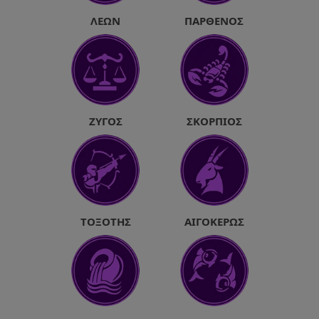
ΛΈΩΝ
ΠΑΡΘΈΝΟΣ
ΖΥΓΌΣ
ΣΚΟΡΠΙΌΣ
ΤΟΞΌΤΗΣ
ΑΙΓΌΚΕΡΩΣ