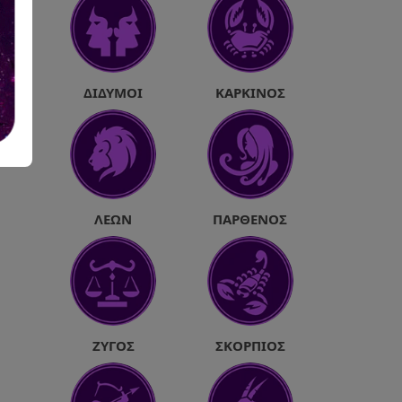
ΔΊΔΥΜΟΙ
ΚΑΡΚΊΝΟΣ
ΛΈΩΝ
ΠΑΡΘΈΝΟΣ
ΖΥΓΌΣ
ΣΚΟΡΠΙΌΣ