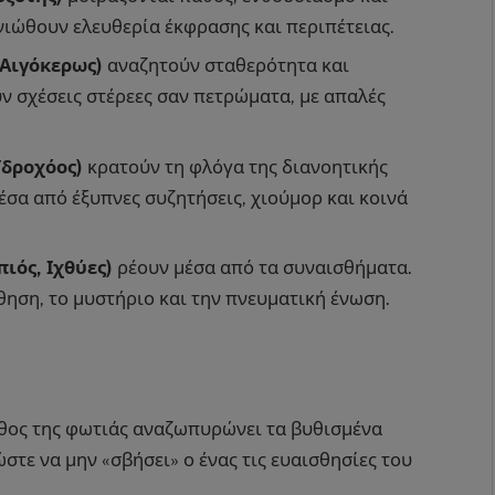
 νιώθουν ελευθερία έκφρασης και περιπέτειας.
 Αιγόκερως)
αναζητούν σταθερότητα και
υν σχέσεις στέρεες σαν πετρώματα, με απαλές
Υδροχόος)
κρατούν τη φλόγα της διανοητικής
έσα από έξυπνες συζητήσεις, χιούμορ και κοινά
ιός, Ιχθύες)
ρέουν μέσα από τα συναισθήματα.
θηση, το μυστήριο και την πνευματική ένωση.
άθος της φωτιάς αναζωπυρώνει τα βυθισμένα
τε να μην «σβήσει» ο ένας τις ευαισθησίες του