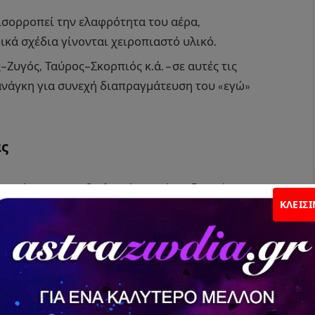
ισορροπεί την ελαφρότητα του αέρα,
κά σχέδια γίνονται χειροπιαστό υλικό.
–Ζυγός, Ταύρος–Σκορπιός κ.ά. – σε αυτές τις
 ανάγκη για συνεχή διαπραγμάτευση του «εγώ»
ας
 ηγέτη και του διπλωμάτη. Ο ένας ξεκινά, ο
ΚΛΕΊΣ
ήινη φροντίδα συναντά πνευματική τρυφερότητα.
 διάλογος γεμάτος περιπέτεια και ανταλλαγή