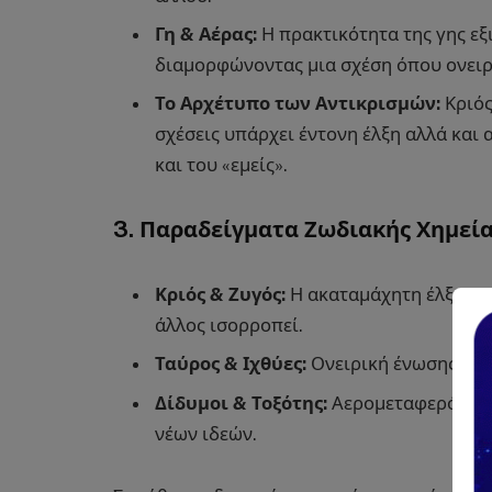
Γη & Αέρας:
Η πρακτικότητα της γης εξ
διαμορφώνοντας μια σχέση όπου ονειρι
Το Αρχέτυπο των Αντικρισμών:
Κριός
σχέσεις υπάρχει έντονη έλξη αλλά και
και του «εμείς».
3. Παραδείγματα Ζωδιακής Χημεί
Κριός & Ζυγός:
Η ακαταμάχητη έλξη του
άλλος ισορροπεί.
Ταύρος & Ιχθύες:
Ονειρική ένωσης – γ
Δίδυμοι & Τοξότης:
Αερομεταφερόμενος
νέων ιδεών.