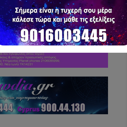
από την ισορροπία μεταξύ εγωισμού και
ής και διαίσθησης. Όταν η χημική αντίδραση
εται η πιο μαγική αλχημεία.