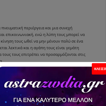
 πνευματική περιέργεια και μια συνεχή
και επικοινωνιακή, ενώ η λύπη τους μπορεί να
 κίνηση τους ωθεί να μην μένουν πολύ σε ένα
ται λεκτικά και η αγάπη τους είναι γεμάτη
α τους τους επιτρέπει να προσαρμόζονται στις
α.
ΚΛΕΊΣ
αρδιάς
βαθύτατα με τον κόσμο των συναισθημάτων.
α και τη λύπη με μια βαθιά ευαισθησία. Ο θυμός
 την ανάγκη του να προστατεύσει τον εαυτό του