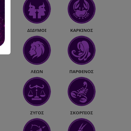
ΔΊΔΥΜΟΙ
ΚΑΡΚΊΝΟΣ
ΛΈΩΝ
ΠΑΡΘΈΝΟΣ
ΖΥΓΌΣ
ΣΚΟΡΠΙΌΣ