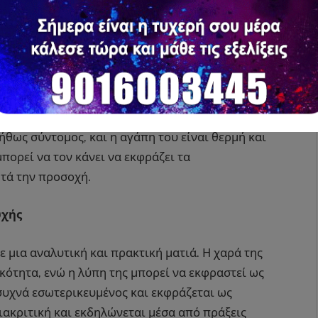
αι φροντιστική και τρυφερή, ενώ η διαίσθησή
 συναισθηματικές ανάγκες των άλλων.
ρικότητα και μια γενναιόδωρη καρδιά. Η χαρά
πη του, αν και έντονη, σπάνια τον καταβάλλει για
ήθως σύντομος, και η αγάπη του είναι θερμή και
πορεί να τον κάνει να εκφράζει τα
τά την προσοχή.
υχής
 μια αναλυτική και πρακτική ματιά. Η χαρά της
ικότητα, ενώ η λύπη της μπορεί να εκφραστεί ως
 συχνά εσωτερικευμένος και εκφράζεται ως
διακριτική και εκδηλώνεται μέσα από πράξεις