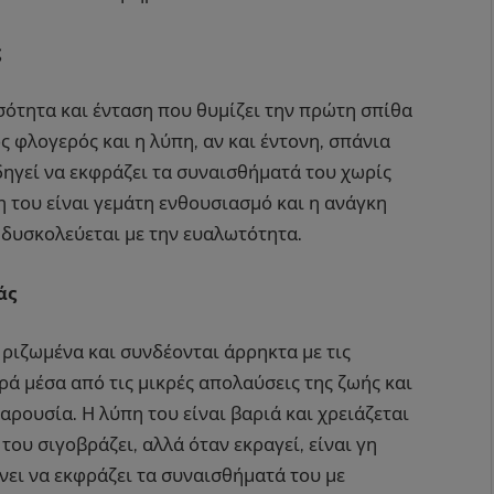
ς
σότητα και ένταση που θυμίζει την πρώτη σπίθα
ός φλογερός και η λύπη, αν και έντονη, σπάνια
δηγεί να εκφράζει τα συναισθήματά του χωρίς
 του είναι γεμάτη ενθουσιασμό και η ανάγκη
α δυσκολεύεται με την ευαλωτότητα.
άς
 ριζωμένα και συνδέονται άρρηκτα με τις
αρά μέσα από τις μικρές απολαύσεις της ζωής και
αρουσία. Η λύπη του είναι βαριά και χρειάζεται
του σιγοβράζει, αλλά όταν εκραγεί, είναι γη
άνει να εκφράζει τα συναισθήματά του με