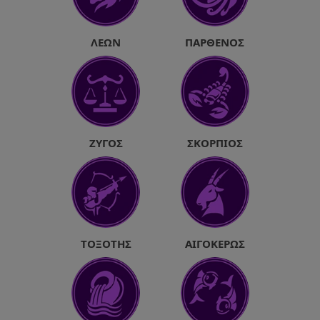
ΛΈΩΝ
ΠΑΡΘΈΝΟΣ
ΖΥΓΌΣ
ΣΚΟΡΠΙΌΣ
ΤΟΞΌΤΗΣ
ΑΙΓΌΚΕΡΩΣ