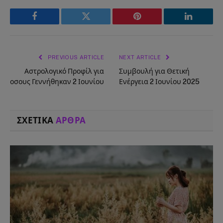
Facebook
Twitter
Pinterest
LinkedIn
PREVIOUS ARTICLE
NEXT ARTICLE
Αστρολογικό Προφίλ για
Συμβουλή για Θετική
οσους Γεννήθηκαν 2 Ιουνίου
Ενέργεια 2 Ιουνίου 2025
ΣΧΕΤΙΚΑ
ΑΡΘΡΑ