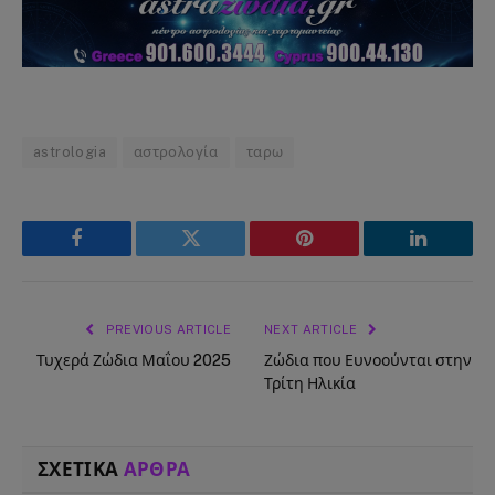
astrologia
αστρολογία
ταρω
Facebook
Twitter
Pinterest
LinkedIn
PREVIOUS ARTICLE
NEXT ARTICLE
Τυχερά Ζώδια Μαΐου 2025
Ζώδια που Ευνοούνται στην
Τρίτη Ηλικία
ΣΧΕΤΙΚΑ
ΑΡΘΡΑ