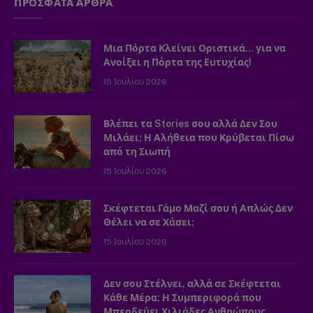
ΠΡΟΣΦΑΤΑ ΑΡΘΡΑ
Μια Πόρτα Κλείνει Οριστικά… για να
Ανοίξει η Πόρτα της Ευτυχίας!
15 Ιουλίου 2026
Βλέπει τα Stories σου αλλά Δεν Σου
Μιλάει; Η Αλήθεια που Κρύβεται Πίσω
από τη Σιωπή
15 Ιουλίου 2026
Σκέφτεται Γάμο Μαζί σου ή Απλώς Δεν
Θέλει να σε Χάσει;
15 Ιουλίου 2026
Δεν σου Στέλνει, αλλά σε Σκέφτεται
Κάθε Μέρα; Η Συμπεριφορά που
Μπερδεύει Χιλιάδες Ανθρώπους