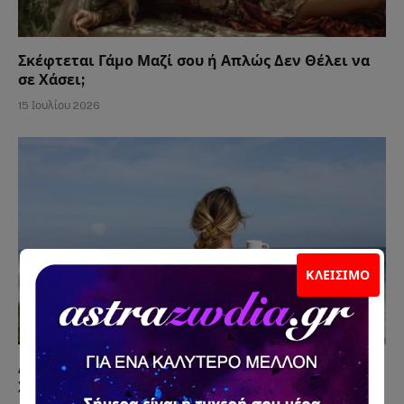
Σκέφτεται Γάμο Μαζί σου ή Απλώς Δεν Θέλει να
σε Χάσει;
15 Ιουλίου 2026
ΚΛΕΊΣΙΜΟ
Δεν σου Στέλνει, αλλά σε Σκέφτεται Κάθε Μέρα; Η
Συμπεριφορά που Μπερδεύει Χιλιάδες