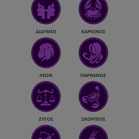
ΔΊΔΥΜΟΙ
ΚΑΡΚΊΝΟΣ
ΛΈΩΝ
ΠΑΡΘΈΝΟΣ
ΖΥΓΌΣ
ΣΚΟΡΠΙΌΣ