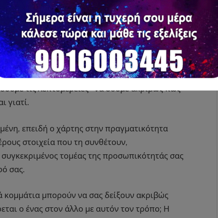
τοιχείων. Από αυτούς τους έντεκα συνολικά
οδήποτε στοιχείο δείχνουν μια καθαρή έμφαση
ψυχική διαμόρφωση αυτού του ατόμου.
πος ανάλυσης των χαρτών.
δούμε τις λεπτομέρειες – να δούμε ακριβώς πως
ι γιατί.
ιμένη, επειδή ο χάρτης στην πραγματικότητα
έρους στοιχεία που τη συνθέτουν,
ς συγκεκριμένος τομέας της προσωπικότητάς σας
φό σας.
ά κομμάτια μπορούν να σας δείξουν ακριβώς
εται ο ένας στον άλλο με αυτόν τον τρόπο; Η