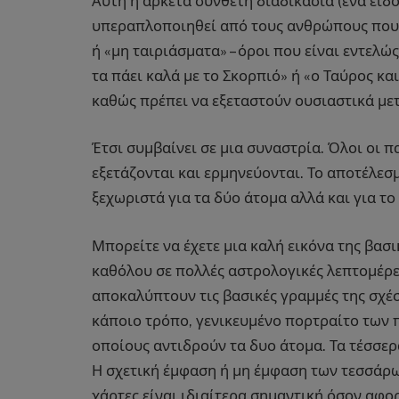
Αυτή η αρκετά σύνθετη διαδικασία (ένα είδο
υπεραπλοποιηθεί από τους ανθρώπους που 
ή «μη ταιριάσματα» – όροι που είναι εντελώ
τα πάει καλά με το Σκορπιό» ή «ο Ταύρος κα
καθώς πρέπει να εξεταστούν ουσιαστικά μετ
Έτσι συμβαίνει σε μια συναστρία. Όλοι οι 
εξετάζονται και ερμηνεύονται. Το αποτέλεσ
ξεχωριστά για τα δύο άτομα αλλά και για τ
Μπορείτε να έχετε μια καλή εικόνα της βασ
καθόλου σε πολλές αστρολογικές λεπτομέρε
αποκαλύπτουν τις βασικές γραμμές της σχέσ
κάποιο τρόπο, γενικευμένο πορτραίτο των 
οποίους αντιδρούν τα δυο άτομα. Τα τέσσερ
Η σχετική έμφαση ή μη έμφαση των τεσσάρων
χάρτες είναι ιδιαίτερα σημαντική όσον αφορ