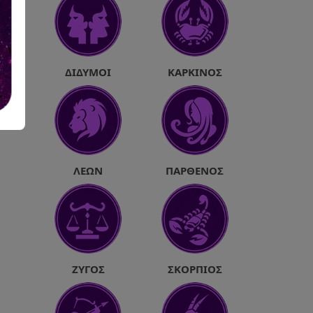
ΔΊΔΥΜΟΙ
ΚΑΡΚΊΝΟΣ
ΛΈΩΝ
ΠΑΡΘΈΝΟΣ
ΖΥΓΌΣ
ΣΚΟΡΠΙΌΣ