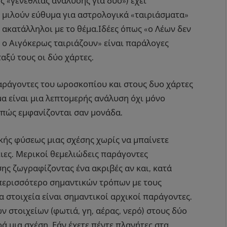
ς «γενέθλιας ανάλυσης για δυο») έχει
μιλούν εύθυμα για αστρολογικά «ταιριάσματα»
ς ακατάλληλοι με το θέμα.Ιδέες όπως «ο Λέων δεν
ι ο Αιγόκερως ταιριάζουν» είναι παράλογες
αξύ τους οι δύο χάρτες.
παράγοντες του ωροσκοπίου και στους δυο χάρτες
μα είναι μια λεπτομερής ανάλυση όχι μόνο
ο πώς εμφανίζονται σαν μονάδα.
ικής φύσεως μιας σχέσης χωρίς να μπαίνετε
ιες. Μερικοί θεμελιώδεις παράγοντες
ης ζωγραφίζοντας ένα ακριβές αν και, κατά
περισσότερο σημαντικών τρόπων με τους
α στοιχεία είναι σημαντικοί αρχικοί παράγοντες.
 στοιχείων (φωτιά, γη, αέρας, νερό) στους δύο
ά μια σχέση. Εάν έχετε πέντε πλανήτες στα