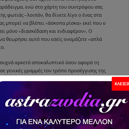
παράδειγμα, ενώ στο χάρτη του συντρόφου σας
ς φωτιάς – λοιπόν, θα δίνετε λίγο ο ένας στα
ς μπορεί να βλέπει «άσκοπα ρίσκα» εκεί που ο
ει μόνο «διασκέδαση και ενδιαφέρον». Ο
 να θεωρήσει αυτό που εσείς ονομάζετε «απλά
το.
 συχνά αρκετά αποκαλυπτικό όσον αφορά τη
 σε γενικές γραμμές τον τρόπο προσέγγισης της
τα ζώδια της φωτιάς πολύ τονισμένα στους
ΚΛΕΊΣ
υργικά παρορμητικά και να ζητούν την
πιο μεθοδική και πρακτική προσέγγιση της ζωής.
καλλιεργημένα, μερικές φορές ονειροπόλα ή
ι συναισθηματικά, ευαίσθητα και διορατικά.
ανομή των δέκα πλανητών και του Ωροσκόπου