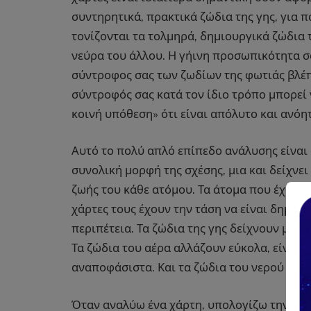
συντηρητικά, πρακτικά ζώδια της γης, για 
τονίζονται τα τολμηρά, δημιουργικά ζώδια τη
νεύρα του άλλου. Η γήινη προσωπικότητα σα
σύντροφος σας των ζωδίων της φωτιάς βλέπ
σύντροφός σας κατά τον ίδιο τρόπο μπορεί
κοινή υπόθεση» ότι είναι απόλυτο και ανόη
Αυτό το πολύ απλό επίπεδο ανάλυσης είναι
συνολική μορφή της σχέσης, μια και δείχνει
ζωής του κάθε ατόμου. Τα άτομα που έχουν 
χάρτες τους έχουν την τάση να είναι δημιο
περιπέτεια. Τα ζώδια της γης δείχνουν μια 
Τα ζώδια του αέρα αλλάζουν εύκολα, είναι 
αναποφάσιστα. Και τα ζώδια του νερού είνα
Όταν αναλύω ένα χάρτη, υπολογίζω την δι