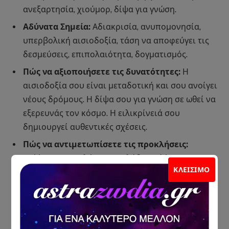
ανεξαρτησία, χιούμορ, δίψα για γνώση.
Αδύνατα Σημεία:
Αδιακρισία, ανυπομονησία,
υπερβολική αισιοδοξία, τάση να αποφεύγει τις
δεσμεύσεις, επιπολαιότητα, δογματισμός.
Πώς να αξιοποιήσετε τις δυνατότητες:
Η
αισιοδοξία σου είναι μεταδοτική και σου ανοίγει
νέους δρόμους. Η δίψα σου για γνώση σε ωθεί να
εξερευνάς τον κόσμο. Η ειλικρίνειά σου
δημιουργεί αυθεντικές σχέσεις.
Πώς να αντιμετωπίσετε τις προκλήσεις:
Σκέψου πριν μιλήσεις και λάβε υπόψη τα
ΚΛΕΊΣΙΜΟ
συναισθήματα των άλλων. Καλλιέργησε την
υπομονή και προσπάθησε να είσαι πιο συνεπής
στις δεσμεύσεις σου. Βρες μια ισορροπία
ανάμεσα στην ελευθερία και την ευθύνη.