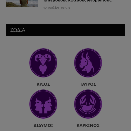
Μπερδεύει Χιλιάδες Ανθρώπους
12 Ιουλίου 2026
ΖΩΔΙΑ
ΚΡΙΌΣ
ΤΑΎΡΟΣ
ΔΊΔΥΜΟΙ
ΚΑΡΚΊΝΟΣ