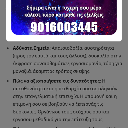
Αιγόκερως (22 Δεκεμβρίου – 19 Ιανουαρίου)
Δυνατά Σημεία:
Υπευθυνότητα, φιλοδοξία,
πειθαρχία, υπομονή, πρακτικότητα, σοβαρότητα,
οργάνωση, επιμονή, ρεαλισμός.
Αδύνατα Σημεία:
Απαισιοδοξία, αυστηρότητα
(προς τον εαυτό και τους άλλους), δυσκολία στην
έκφραση συναισθημάτων, εργασιομανία, τάση για
μοναξιά, άκαμπτος τρόπος σκέψης.
Πώς να αξιοποιήσετε τις δυνατότητες:
Η
υπευθυνότητα και η πειθαρχία σου σε οδηγούν
στην επαγγελματική επιτυχία. Η υπομονή και η
επιμονή σου σε βοηθούν να ξεπερνάς τις
δυσκολίες. Οργάνωσε τους στόχους σου και
εργάσου μεθοδικά για την επίτευξή τους.