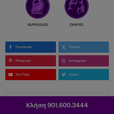
ΥΔΡΟΧΌΟΣ
ΙΧΘΎΕΣ
Facebook
Twitter
Pinterest
Instagram
YouTube
Vimeo
Κλήση 901.600.3444
Εγγραφείτε στις