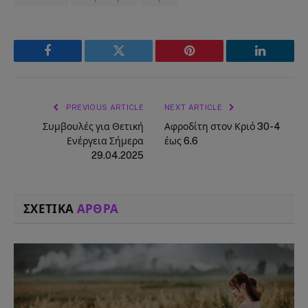
Facebook
Twitter
Pinterest
LinkedIn
PREVIOUS ARTICLE
NEXT ARTICLE
Συμβουλές για Θετική
Αφροδίτη στον Κριό 30-4
Ενέργεια Σήμερα
έως 6.6
29.04.2025
ΣΧΕΤΙΚΑ
ΑΡΘΡΑ