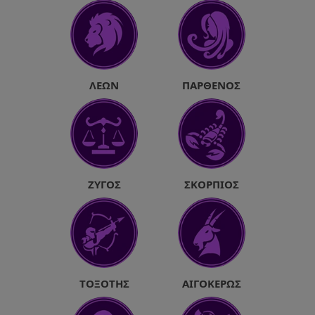
ΛΈΩΝ
ΠΑΡΘΈΝΟΣ
ΖΥΓΌΣ
ΣΚΟΡΠΙΌΣ
ΤΟΞΌΤΗΣ
ΑΙΓΌΚΕΡΩΣ