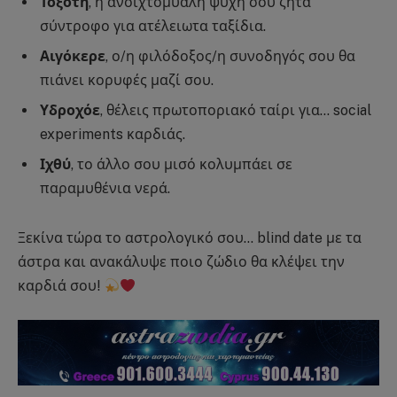
Τοξότη
, η ανοιχτόμυαλη ψυχή σου ζητά
σύντροφο για ατέλειωτα ταξίδια.
Αιγόκερε
, ο/η φιλόδοξος/η συνοδηγός σου θα
πιάνει κορυφές μαζί σου.
Υδροχόε
, θέλεις πρωτοποριακό ταίρι για… social
experiments καρδιάς.
Ιχθύ
, το άλλο σου μισό κολυμπάει σε
παραμυθένια νερά.
Ξεκίνα τώρα το αστρολογικό σου… blind date με τα
άστρα και ανακάλυψε ποιο ζώδιο θα κλέψει την
καρδιά σου!