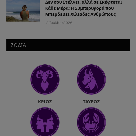
Δεν σου Στέλνει, αλλά σε Σκέφτεται
Κάθε Μέρα; Η Συμπεριφορά που
Μπερδεύει Χιλιάδες Ανθρώπους
12 Ιουλίου 2026
ΖΩΔΙΑ
ΚΡΙΌΣ
ΤΑΎΡΟΣ