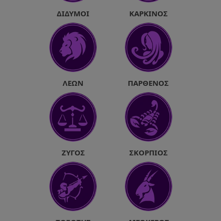
ΔΊΔΥΜΟΙ
ΚΑΡΚΊΝΟΣ
ΛΈΩΝ
ΠΑΡΘΈΝΟΣ
ΖΥΓΌΣ
ΣΚΟΡΠΙΌΣ