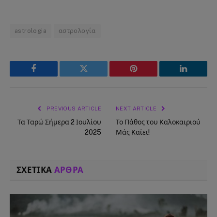
astrologia
αστρολογία
Facebook
Twitter
Pinterest
LinkedIn
PREVIOUS ARTICLE
NEXT ARTICLE
Τα Ταρώ Σήμερα 2 Ιουλίου
Το Πάθος του Καλοκαιριού
2025
Μάς Καίει!
ΣΧΕΤΙΚΑ
ΑΡΘΡΑ