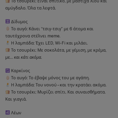
Το τσουρέκι: Είναι σπιτικό, με μαστίχα Χίου και
αμύγδαλο. Όλα τα λεφτά.
Δίδυμος
Το αυγό: Κάνει “τσιγ-τσιγ” με 6 άτομα και
ταυτόχρονα στέλνει meme.
Η λαμπάδα: Έχει LED, Wi-Fi και μιλάει.
Το τσουρέκι: Με σοκολάτα, με γέμιση, με κρέμα,
με…
και κάτι ακόμα
.
Καρκίνος
Το αυγό: Το έβαψε μόνος του με αγάπη.
Η λαμπάδα: Του νονού – και την κρατάει ακόμα.
Το τσουρέκι: Μυρίζει σπίτι. Και συναισθήματα.
Και γιαγιά.
Λέων