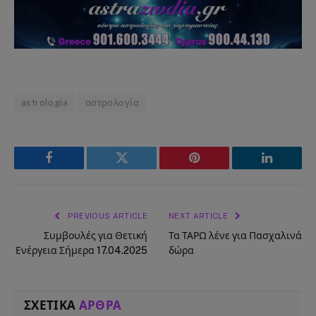
astrologia
αστρολογία
Facebook
Twitter
Pinterest
LinkedIn
PREVIOUS ARTICLE
NEXT ARTICLE
Συμβουλές για Θετική
Τα ΤΑΡΩ λένε για Πασχαλινά
Ενέργεια Σήμερα 17.04.2025
δώρα
ΣΧΕΤΙΚΑ
ΑΡΘΡΑ