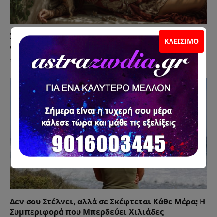
Σκέφτεται Γάμο Μαζί σου ή Απλώς Δεν Θέλει να
ΚΛΕΊΣΙΜΟ
σε Χάσει;
15 Ιουλίου 2026
Δεν σου Στέλνει, αλλά σε Σκέφτεται Κάθε Μέρα; Η
Συμπεριφορά που Μπερδεύει Χιλιάδες