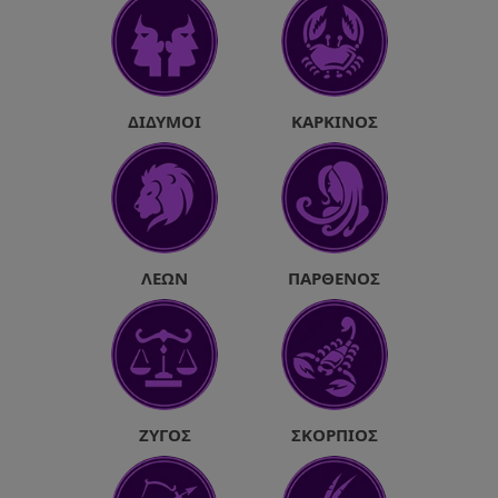
ΔΊΔΥΜΟΙ
ΚΑΡΚΊΝΟΣ
ΛΈΩΝ
ΠΑΡΘΈΝΟΣ
ΖΥΓΌΣ
ΣΚΟΡΠΙΌΣ