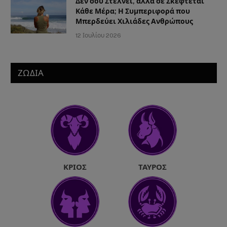
Δεν σου Στέλνει, αλλά σε Σκέφτεται
Κάθε Μέρα; Η Συμπεριφορά που
Μπερδεύει Χιλιάδες Ανθρώπους
12 Ιουλίου 2026
ΖΩΔΙΑ
ΚΡΙΌΣ
ΤΑΎΡΟΣ