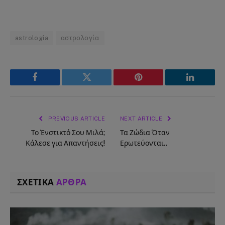
astrologia
αστρολογία
Facebook
Twitter
Pinterest
LinkedIn
PREVIOUS ARTICLE
NEXT ARTICLE
Το Ένστικτό Σου Μιλά;
Τα Ζώδια Όταν
Κάλεσε για Απαντήσεις!
Ερωτεύονται..
ΣΧΕΤΙΚΑ
ΑΡΘΡΑ