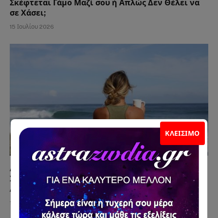
Σκέφτεται Γάμο Μαζί σου ή Απλώς Δεν Θέλει να
σε Χάσει;
15 Ιουλίου 2026
ΚΛΕΊΣΙΜΟ
Δεν σου Στέλνει, αλλά σε Σκέφτεται Κάθε Μέρα; Η
Συμπεριφορά που Μπερδεύει Χιλιάδες
Ανθρώπους
12 Ιουλίου 2026