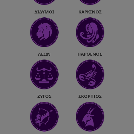
ΔΊΔΥΜΟΙ
ΚΑΡΚΊΝΟΣ
ΛΈΩΝ
ΠΑΡΘΈΝΟΣ
ΖΥΓΌΣ
ΣΚΟΡΠΙΌΣ