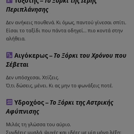
Τοξότης –
Το Ξόρκι της Ιερής
Περιπλάνησης
Δεν ανήκεις πουθενά. Κι όμως, παντού γίνεσαι σπίτι.
Είσαι το ταξίδι που πάντα οδηγεί… πιο κοντά στην
αλήθεια.
Αιγόκερως –
Το Ξόρκι του Χρόνου που
Σέβεται
Δεν υπόσχεσαι. Χτίζεις.
Ό,τι δώσεις, μένει. Κι ας μην το φωνάξεις ποτέ.
Υδροχόος –
Το Ξόρκι της Αστρικής
Αφύπνισης
Μιλάς τη γλώσσα του αύριο.
Συνδέεις μυαλά, ψυχές και ιδέες με μία μόνο λέξη: