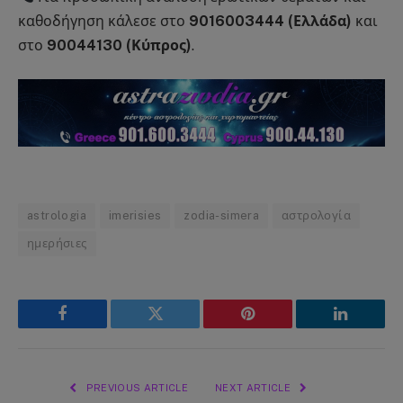
καθοδήγηση κάλεσε στο
9016003444 (Ελλάδα)
και
στο
90044130 (Κύπρος)
.
astrologia
imerisies
zodia-simera
αστρολογία
ημερήσιες
Facebook
Twitter
Pinterest
LinkedIn
PREVIOUS ARTICLE
NEXT ARTICLE