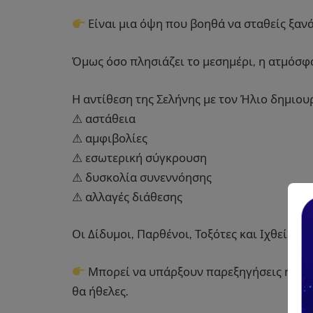
Είναι μια όψη που βοηθά να σταθείς ξανά
Όμως όσο πλησιάζει το μεσημέρι, η ατμόσφα
Η αντίθεση της Σελήνης με τον Ήλιο δημιουρ
⚠ αστάθεια
⚠ αμφιβολίες
⚠ εσωτερική σύγκρουση
⚠ δυσκολία συνεννόησης
⚠ αλλαγές διάθεσης
Οι Δίδυμοι, Παρθένοι, Τοξότες και Ιχθείς 
Μπορεί να υπάρξουν παρεξηγήσεις ή αίσθ
θα ήθελες.