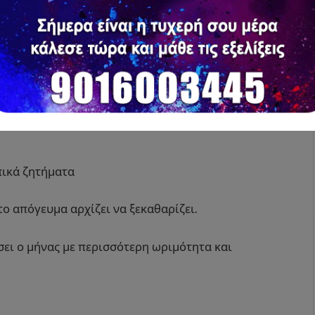
ί.
ν Κρόνο σταθεροποιεί ξανά την ενέργεια και
πικά ζητήματα
το απόγευμα αρχίζει να ξεκαθαρίζει.
ίσει ο μήνας με περισσότερη ωριμότητα και