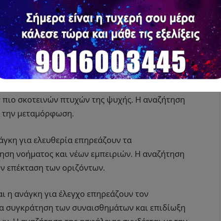
 και ισορροπία επηρεάζει τα συναισθήματα.
ποφυγή των συγκρούσεων. Η αναζήτηση της
και την αισθητική.
ος χρωματίζουν τα συναισθήματα. Υπάρχει μια
ν πιο σκοτεινών πτυχών της ψυχής. Η αναζήτηση
ι την μεταμόρφωση.
νάγκη για ελευθερία επηρεάζουν τα
τηση νοήματος και νέων εμπειριών. Η αναζήτηση
ην επέκταση των οριζόντων.
ι η ανάγκη για έλεγχο επηρεάζουν τον
ια συγκράτηση των συναισθημάτων και επιδίωξη