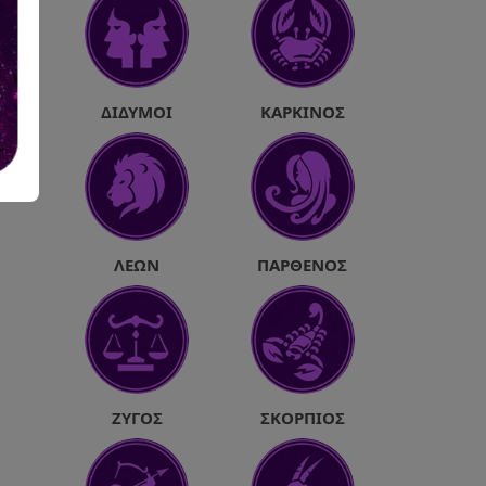
ΔΊΔΥΜΟΙ
ΚΑΡΚΊΝΟΣ
ΛΈΩΝ
ΠΑΡΘΈΝΟΣ
ΖΥΓΌΣ
ΣΚΟΡΠΙΌΣ