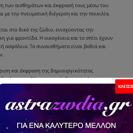
ση των αισθημάτων και έκφρασή τους μέσω του
ι με την πνευματική διέγερση και την ποικιλία.
ται στο δικό της ζώδιο, ενισχύοντας την
η για φροντίδα. Η οικογένεια και το σπίτι έχουν
ή ασφάλεια. Τα συναισθήματα είναι βαθιά και
ν.
ριση και έκφραση της δημιουργικότητας
ιθυμία να αισθάνεται κανείς ξεχωριστός και
ΚΛΕΊΣ
έεται με την αυτοπεποίθηση και την ανάδειξη
γκη για τάξη επηρεάζουν τον συναισθηματικό
ριτική των συναισθημάτων, καθώς και για
ειας συνδέεται με την αποτελεσματικότητα και